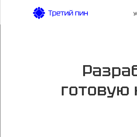
У
Разра
готовую 