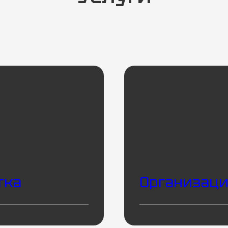
тка
Организаци