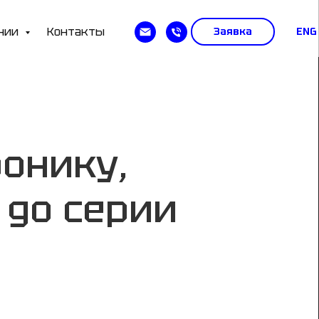
ании
Контакты
Заявка
ENG
онику,
 до серии