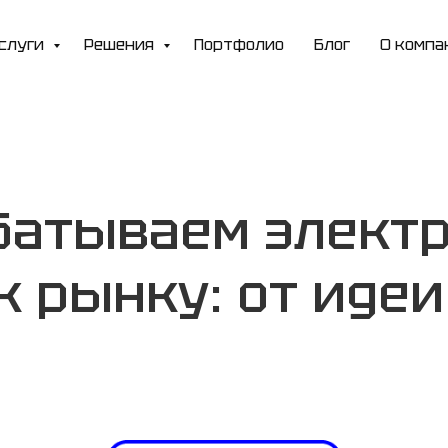
слуги
Решения
Портфолио
Блог
О комп
батываем электр
к рынку: от идеи